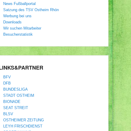
News Fußballportal
Satzung des TSV Ostheim Rhön
Werbung bei uns
Downloads
Wir suchen Mitarbeiter
Besucherstatistik
LINKS&PARTNER
BFV
DFB
BUNDESLIGA
STADT OSTHEIM
BIONADE
SEAT STREIT
BLSV
OSTHEIMER ZEITUNG
LEYH FRISCHDIENST