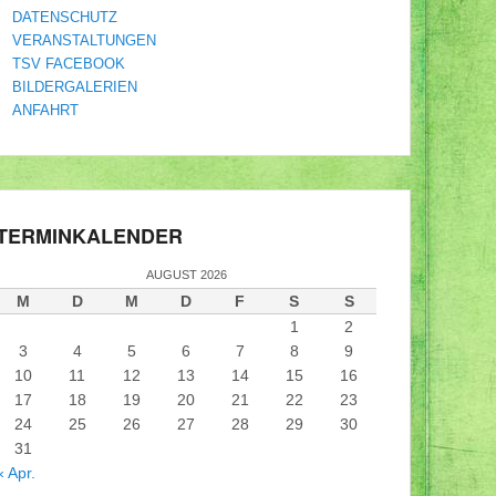
DATENSCHUTZ
VERANSTALTUNGEN
TSV FACEBOOK
BILDERGALERIEN
ANFAHRT
TERMINKALENDER
AUGUST 2026
M
D
M
D
F
S
S
1
2
3
4
5
6
7
8
9
10
11
12
13
14
15
16
17
18
19
20
21
22
23
24
25
26
27
28
29
30
31
« Apr.