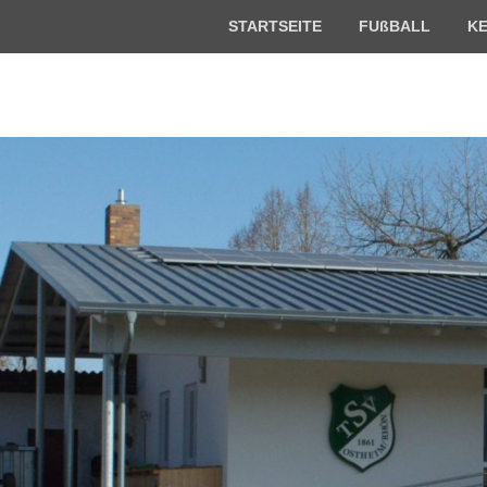
Oberes
STARTSEITE
FUßBALL
K
Menü
Offizielle Homepage des TSV Ostheim/Rhön e.V.