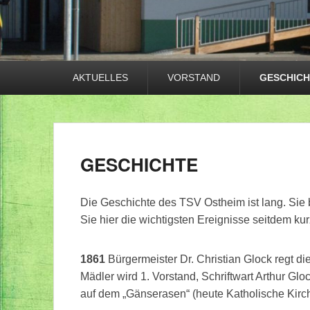
Primäres
AKTUELLES
VORSTAND
GESCHICH
Menü
GESCHICHTE
Die Geschichte des TSV Ostheim ist lang. Sie 
Sie hier die wichtigsten Ereignisse seitdem k
1861
Bürgermeister Dr. Christian Glock regt di
Mädler wird 1. Vorstand, Schriftwart Arthur Gl
auf dem „Gänserasen“ (heute Katholische Kirc