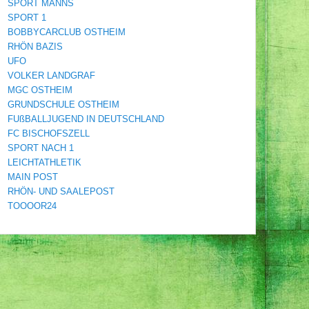
SPORT MANNS
SPORT 1
BOBBYCARCLUB OSTHEIM
RHÖN BAZIS
UFO
VOLKER LANDGRAF
MGC OSTHEIM
GRUNDSCHULE OSTHEIM
FUßBALLJUGEND IN DEUTSCHLAND
FC BISCHOFSZELL
SPORT NACH 1
LEICHTATHLETIK
MAIN POST
RHÖN- UND SAALEPOST
TOOOOR24